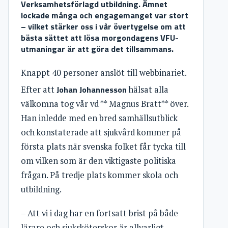
Verksamhetsförlagd utbildning. Ämnet
lockade många och engagemanget var stort
– vilket stärker oss i vår övertygelse om att
bästa sättet att lösa morgondagens VFU-
utmaningar är att göra det tillsammans.
Knappt 40 personer anslöt till webbinariet.
Johan Johannesson
Efter att
hälsat alla
välkomna tog vår vd ** Magnus Bratt** över.
Han inledde med en bred samhällsutblick
och konstaterade att sjukvård kommer på
första plats när svenska folket får tycka till
om vilken som är den viktigaste politiska
frågan. På tredje plats kommer skola och
utbildning.
– Att vi i dag har en fortsatt brist på både
lärare och sjuksköterskor är allvarligt.