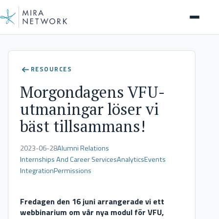
News
RESOURCES
Morgondagens VFU-
utmaningar löser vi
bäst tillsammans!
2023-06-28
Alumni Relations
Internships And Career Services
Analytics
Events
Integration
Permissions
Fredagen den 16 juni arrangerade vi ett
webbinarium om vår nya modul för VFU,