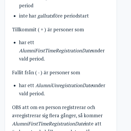
period
inte har
gallrats
före periodstart
Tillkommit ( + ) är personer som
har ett
AlumniFirstTimeRegistrationDate
under
vald period.
Fallit från ( - ) är personer som
har ett
AlumniUnregistrationDate
under
vald period.
OBS att om en person registrerar och
avregistrerar sig flera gånger, så kommer
AlumniFirstTimeRegistrationDate
inte att