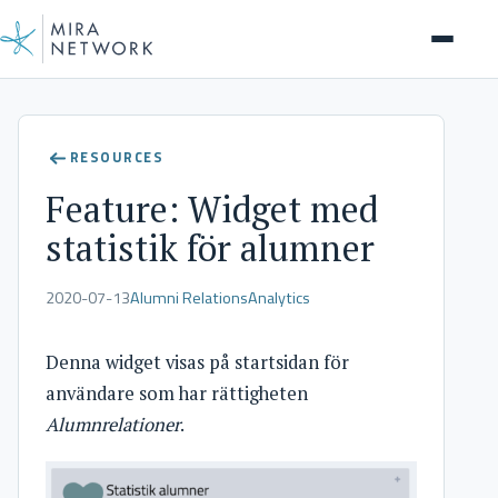
Help Center
RESOURCES
Feature: Widget med
statistik för alumner
2020-07-13
Alumni Relations
Analytics
Denna widget visas på startsidan för
användare som har rättigheten
Alumnrelationer
.