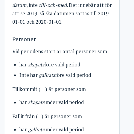
datum
, inte
till-och-med
. Det innebär att för
att se 2019, så ska datumen sättas till 2019-
01-01 och 2020-01-01.
Personer
Vid periodens start är antal personer som
har
skapats
före vald period
Inte har
gallrats
före vald period
Tillkommit ( + ) är personer som
har
skapats
under vald period
Fallit från ( - ) är personer som
har
gallrats
under vald period