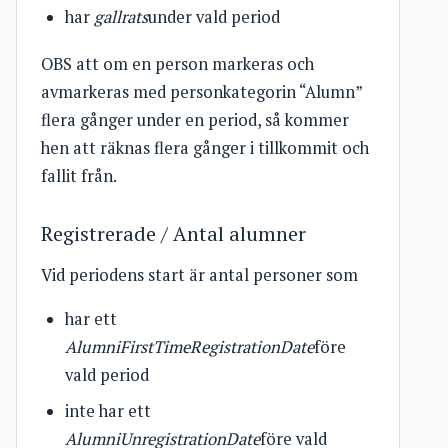
har
gallrats
under vald period
OBS att om en person markeras och
avmarkeras med personkategorin “Alumn”
flera gånger under en period, så kommer
hen att räknas flera gånger i tillkommit och
fallit från.
Registrerade / Antal alumner
Vid periodens start är antal personer som
har ett
AlumniFirstTimeRegistrationDate
före
vald period
inte har ett
AlumniUnregistrationDate
före vald