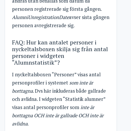
ändras utan behållas som datum då
personen registrerade sig första gången.
AlumniUnregistrationDate
avser sista gången
personen avregistrerade sig.
FAQ: Hur kan antalet personer i
nyckeltalsboxen skilja sig från antal
personer i widgeten
“Alumnstatistik”?
I nyckeltalsboxen “Personer” visas antal
personprofiler i systemet
som inte är
borttagna
. Dvs här inkluderas både gallrade
och avlidna. I widgeten “Statistik alumner”
visas antal personprofiler som
inte är
borttagna OCH inte är gallrade OCH inte är
avlidna
.