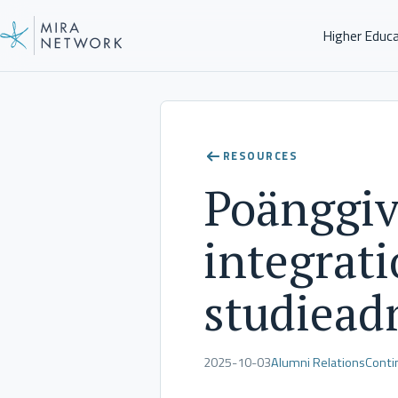
Higher Educ
Insights
RESOURCES
Poänggiv
integrat
studiead
2025-10-03
Alumni Relations
Conti