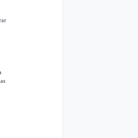
rar
a
las