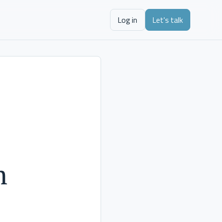
Log in
Let's talk
m