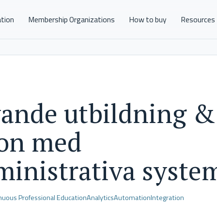
ation
Membership Organizations
How to buy
Resources
ande utbildning &
ion med
ministrativa syste
nuous Professional Education
Analytics
Automation
Integration