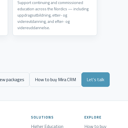
Support continuing and commissioned
education across the Nordics — including
.
uppdragsutbildning, etter- og
videreutdanning, and efter- og
videreuddannelse.
iew packages
How to buy Mira CRM
Let's talk
SOLUTIONS
EXPLORE
Higher Education
How to buy