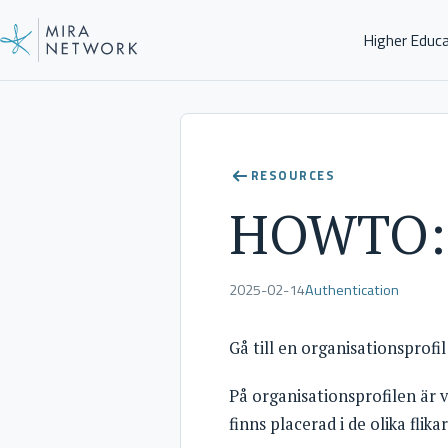
Higher Educ
Help Center
RESOURCES
HOWTO: R
2025-02-14
Authentication
Gå till en organisationsprofil
På organisationsprofilen är v
finns placerad i de olika flikar