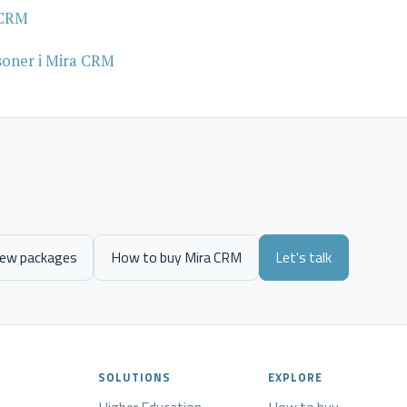
a CRM
rsoner i Mira CRM
iew packages
How to buy Mira CRM
Let's talk
SOLUTIONS
EXPLORE
Higher Education
How to buy