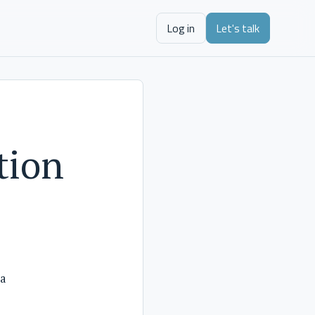
Log in
Let's talk
tion
ta