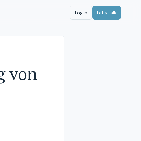
Log in
Let's talk
g von