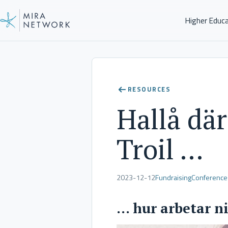
Higher Educ
News
RESOURCES
Hallå dä
Troil …
2023-12-12
Fundraising
Conference
… hur arbetar n