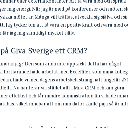
lemmar eller externa kontakter. Att få vara med och sprida
ger mig energi. När jag är med på konferenser och möten sl
ysiska mötet är. Många vill träffas, utveckla sig själva och si
tt. Jag tycker om att få vara en positiv kraft och vara med o
lär jag mig samtidigt mycket själv.
 på Giva Sverige ett CRM?
undrar jag? Den som ännu inte upptäckt detta har något
 vi fortfarande hade arbetat med Excelfiler, som mina kolle
 sedan, hade vi med dagens arbetsbelastning haft ungefär 27
lellt. Nu hanterar vi i stället allt i Mira CRM och kan göra
a mer effektivt och får mindre administration än vi hade inna
abas, vilket innebär att om min dator skulle paja så är int