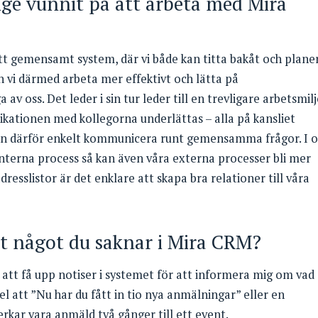
ige vunnit på att arbeta med Mira
tt gemensamt system, där vi både kan titta bakåt och plane
 vi därmed arbeta mer effektivt och lätta på
v oss. Det leder i sin tur leder till en trevligare arbetsmilj
kationen med kollegorna underlättas – alla på kansliet
an därför enkelt kommunicera runt gemensamma frågor. I 
 interna process så kan även våra externa processer bli mer
resslistor är det enklare att skapa bra relationer till våra
det något du saknar i Mira CRM?
 att få upp notiser i systemet för att informera mig om vad
el att ”Nu har du fått in tio nya anmälningar” eller en
rkar vara anmäld två gånger till ett event.