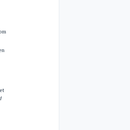
 om
den
et
d