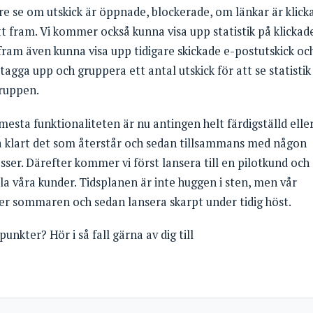
 se om utskick är öppnade, blockerade, om länkar är klick
tt fram. Vi kommer också kunna visa upp statistik på klickad
 fram även kunna visa upp tidigare skickade e-postutskick oc
agga upp och gruppera ett antal utskick för att se statistik
gruppen.
esta funktionaliteten är nu antingen helt färdigställd elle
a klart det som återstår och sedan tillsammans med någon
ser. Därefter kommer vi först lansera till en pilotkund och
alla våra kunder. Tidsplanen är inte huggen i sten, men vår
er sommaren och sedan lansera skarpt under tidig höst.
unkter? Hör i så fall gärna av dig till