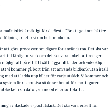
.
 mailutskick är viktigt för de flesta. För att ge ännu bättre
uppföljning arbetar vi om hela modulen.
 är att göra processen smidigare för användarna. Det ska va
art till färdigt utskick och det ska vara enkelt att redigera
möjligt att på ett lätt sätt lägga till bilder och videoklipp i
r att vi kommer gå bort från att använda bildbank utan istäl
 med att ladda upp bilder för varje utskick. Vi kommer oc
våra system är responsiva så de ser bra ut för mottagaren
skicket i sin dator, sin mobil eller surfplatta.
jning av skickade e-postutskick. Det ska vara enkelt för