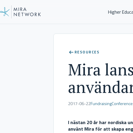
Higher Educ
News
RESOURCES
Mira lans
användar
2017-06-22
Fundraising
Conference
I nästan 20 år har nordiska u
använt Mira för att skapa en