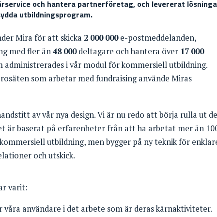
ärservice och hantera partnerföretag, och levererat lösninga
sydda utbildningsprogram.
der Mira för att skicka
2 000 000
e-postmeddelanden,
g med fler än
48 000
deltagare och hantera över
17 000
 administrerades i vår modul för kommersiell utbildning.
lärosäten som arbetar med fundraising använde Miras
handstitt av vår nya design. Vi är nu redo att börja rulla ut d
t är baserat på erfarenheter från att ha arbetat mer än 10
kommersiell utbildning, men bygger på ny teknik för enklar
lationer och utskick.
r varit:
r våra användare i det arbete som är deras kärnaktiviteter.