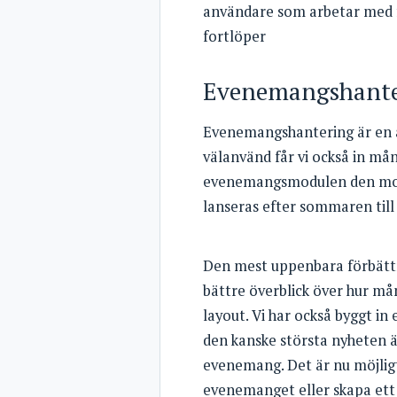
användare som arbetar med fu
fortlöper
Evenemangshante
Evenemangshantering är en a
välanvänd får vi också in må
evenemangsmodulen den modu
lanseras efter sommaren till 
Den mest uppenbara förbättr
bättre överblick över hur m
layout. Vi har också byggt i
den kanske största nyheten 
evenemang. Det är nu möjligt
evenemanget eller skapa ett