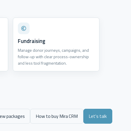
Fundraising
s
Manage donor journeys, campaigns, and
follow-up with clear process-ownership
and less tool fragmentation.
iew packages
How to buy Mira CRM
Let's talk