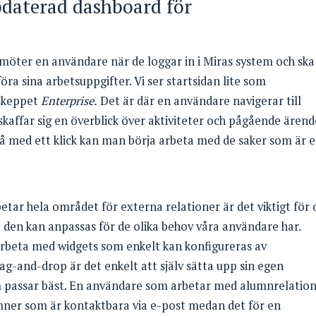
pdaterad dashboard för
 möter en användare när de loggar in i Miras system och ska
öra sina arbetsuppgifter. Vi ser startsidan lite som
skeppet
Enterprise.
Det är där en användare navigerar till
kaffar sig en överblick över aktiviteter och pågående ärend
å med ett klick kan man börja arbeta med de saker som är 
tar hela området för externa relationer är det viktigt för 
 så den kan anpassas för de olika behov våra användare har.
arbeta med widgets som enkelt kan konfigureras av
g-and-drop är det enkelt att själv sätta upp sin egen
m passar bäst. En användare som arbetar med alumnrelatio
mner som är kontaktbara via e-post medan det för en