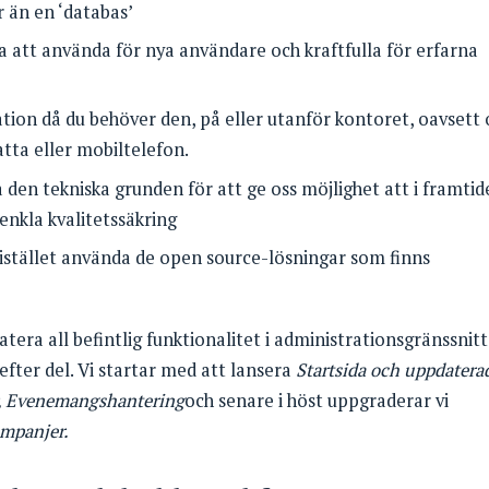
 än en ‘databas’
a att använda för nya användare och kraftfulla för erfarna
mation då du behöver den, på eller utanför kontoret, oavsett
atta eller mobiltelefon.
 den tekniska grunden för att ge oss möjlighet att i framti
enkla kvalitetssäkring
 istället använda de open source-lösningar som finns
era all befintlig funktionalitet i administrationsgränssnitt
ter del. Vi startar med att lansera
Startsida och uppdatera
r, Evenemangshantering
och senare i höst uppgraderar vi
mpanjer.