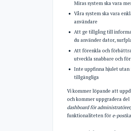
Miras system ska vara mer
Våra system ska vara enkl
användare
Att ge tillgång till infor
du använder dator, surfpl
Att förenkla och förbättra
utveckla snabbare och för
Inte uppfinna hjulet utan
tillgängliga
Vi kommer löpande att uppdat
och kommer uppgradera del ef
dashboard för administratöre
funktionaliteten för
e-postka