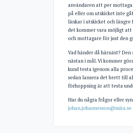
användaren att per mottagare
på eller om utskicket inte gå
länkar i utskicket och längre
det kommer vara möjligt att t
och mottagare för just den 
Vad händer då härnäst? Den m
nästan i mål. Vi kommer gör
kund testa igenom alla proces
sedan lansera det brett till 
förhoppning är att testa und
Har du några frågor eller synp
johan.johannesson@mira.se