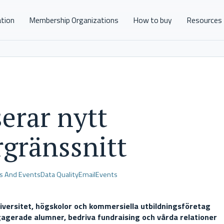
ation
Membership Organizations
How to buy
Resources
erar nytt
gränssnitt
s And Events
Data Quality
Email
Events
niversitet, högskolor och kommersiella utbildningsföretag
gagerade alumner, bedriva fundraising och vårda relationer