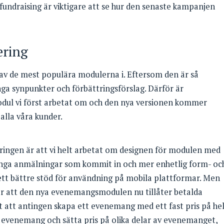
ndraising är viktigare att se hur den senaste kampanjen
ring
v de mest populära modulerna i. Eftersom den är så
nga synpunkter och förbättringsförslag. Därför är
l vi först arbetat om och den nya versionen kommer
alla våra kunder.
ingen är att vi helt arbetat om designen för modulen med
ånga anmälningar som kommit in och mer enhetlig form- oc
n ett bättre stöd för användning på mobila plattformar. Men
är att den nya evenemangsmodulen nu tillåter betalda
 att antingen skapa ett evenemang med ett fast pris på he
 evenemang och sätta pris på olika delar av evenemanget,