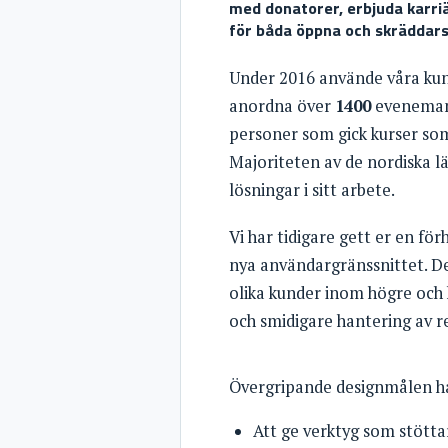
med donatorer, erbjuda karri
för båda öppna och skräddar
Under 2016 använde våra kun
anordna över
1400
eveneman
personer som gick kurser som
Majoriteten av de nordiska 
lösningar i sitt arbete.
Vi har tidigare gett er en för
nya användargränssnittet. De
olika kunder inom högre och 
och smidigare hantering av re
Övergripande designmålen ha
Att ge verktyg som stötta