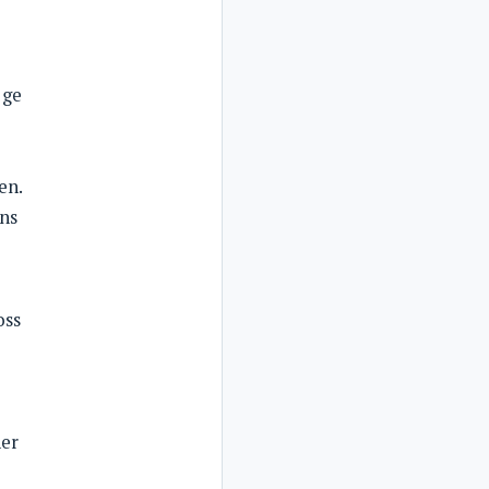
 ge
en.
ens
oss
ner